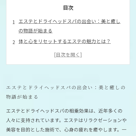
目次
エステとドライヘッドスパの出会い：美と癒し
の物語が始まる
体と心をリセットするエステの魅力とは？
緊張をほぐすドライヘッドスパの秘密を探る
エステとドライヘッドスパ、相乗効果の科学
施術後に実感する！心身に優しいトリオ効果に
ついて
エステとドライヘッドスパの出会い：美と癒しの
これからの美容法：エステとドライヘッドスパ
物語が始まる
のベストコンビ
エステとドライヘッドスパの相乗効果は、近年多くの
あなたも体験！エステとドライヘッドスパで得
人々に支持されています。エステはリラクゼーションや
られる新しい自分
美容を目的とした施術で、心身の疲れを癒やします。一