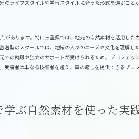
分のライフスタイルや学習スタイルに合った形式を選ぶこと
地域密着型だからできること
個人に合ったカスタマイズ教育
個別指導がもたらす学びの深さ
個性を活かした技術の習得
点があります。特に三重県では、地元の自然素材を活用した
密着型のスクールでは、地域の人々のニーズや文化を理解し
皮の健康を促進する技術を身につけるための三重県の環境
元での就職や独立のサポートが受けられるため、プロフェッ
地域での就職先を探すポイント
、受講者は単なる技術者を超え、真の癒しを提供できるプロ
三重県での独立開業の可能性
卒業後のキャリア支援制度
地域でのネットワークを活かす
スクールでの学びを活用した進路
で学ぶ自然素材を使った実
三重県でのキャリア成功例
ラクゼーションと技術を両立させた三重県のヘッドスパ教育
自然に囲まれた学習環境の利点