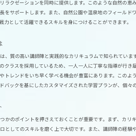
自然と調和した技術の習得
リラクゼーションを同時に提供します。このような自然の恵
長をサポートします。また、自然公園や温泉地のフィールド
こりや目の疲れを和らげる技術が学べる三重県のスクール
戦力として活躍できるスキルを身につけることができます。
地元の素材を使った実習の魅力
自然素材を使ったスパ技術とは
は
実践的なカリキュラムで身に付ける技術
は、質の高い講師陣と実践的なカリキュラムで知られていま
地元の特色を反映した教育
のクラスを採用しているため、一人一人に丁寧な指導が行き
自然素材を活用した癒しの技術
やトレンドをいち早く学べる機会が豊富にあります。このよ
プロフェッショナルとしての基礎を築く
ドバックを基にしたカスタマイズされた学習プランが、個々
ロフェッショナルとしての将来を広げるヘッドスパスクール体
最新のリラクゼーション技術とは
ト
肩こり解消のための効果的なテクニック
つかのポイントを押さえておくことが重要です。まず、カリ
目の疲れを軽減する方法
ロとしてのスキルを磨く上で大切です。また、講師陣の経験
現代人の悩みに応える技術