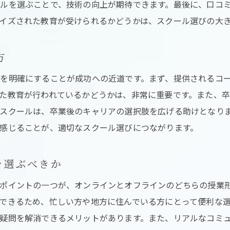
ルを選ぶことで、技術の向上が期待できます。最後に、口コ
プロが教えるリラクゼーションのコツ
イズされた教育が受けられるかどうかは、スクール選びの大
三重県のスクールで学べる特別な技術
域密着型のヘッドスパスクールが提供する個別指導の利点
方
卒業生の成功事例を紹介
を明確にすることが成功への近道です。まず、提供されるコ
プロフェッショナルとしてのキャリアパス
た教育が行われているかどうかは、非常に重要です。また、
スクールで学んだ技術の応用
スクールは、卒業後のキャリアの選択肢を広げる助けとなり
現場で活かせるスキルを磨く
感じることが、適切なスクール選びにつながります。
ヘッドスパ業界でのキャリアアップ
自分の技術を活かした独自の道
を選ぶべきか
クール卒業後の進路三重県でのキャリアパスを考える
ポイントの一つが、オンラインとオフラインのどちらの授業
個々のニーズに応える指導法
できるため、忙しい方や地方に住んでいる方にとって便利な
少人数制の利点と効果
疑問を解消できるメリットがあります。また、リアルなコミ