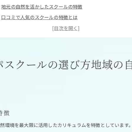
地元の自然を活かしたスクールの特徴
口コミで人気のスクールの特徴とは
三重県でのスクール選びのポイント
ヘッドスパスクールの比較と選び方
オンラインとオフライン、どちらを選ぶべきか
地域に密着したスクールの利点
パスクールの選び方地域の
ッドスパスクールで学ぶ自然素材を使った実践的なカリキュラ
自然素材を取り入れたカリキュラム
三重県ならではの自然環境とは
地元の資源を活用した実践的な学び
特徴
自然に囲まれた学習環境の利点
エコフレンドリーな教育の重要性
然環境を最大限に活用したカリキュラムを特徴としています