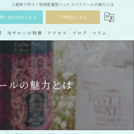
三重県で学ぶ！地域密着型ヘッドスパスクールの魅力とは
問い合わせはこちら
ご予約はこちら
問
当サロンの特徴
アクセス
ブログ
コラム
スクール
ドライヘッドスパ
ールの魅力とは
フェイシャル
たるみ
肩こり