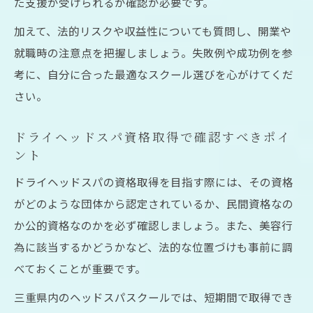
た支援が受けられるか確認が必要です。
とは
仕事帰りでも通いやすいヘッドスパ講座の
加えて、法的リスクや収益性についても質問し、開業や
選び方
就職時の注意点を把握しましょう。失敗例や成功例を参
資格取得と転職を目指す方へのおすすめ学
考に、自分に合った最適なスクール選びを心がけてくだ
習法
さい。
短期間で効果的に学べるヘッドスパ講習の
ドライヘッドスパ資格取得で確認すべきポイ
魅力
ント
未経験でも安心して学べるヘッドスパスク
ドライヘッドスパの資格取得を目指す際には、その資格
ール
がどのような団体から認定されているか、民間資格なの
ヘッドスパスクール卒業後のキャリアアップ展
か公的資格なのかを必ず確認しましょう。また、美容行
望
為に該当するかどうかなど、法的な位置づけも事前に調
ヘッドスパスクール卒業後の収益性を徹底
べておくことが重要です。
解説
三重県内のヘッドスパスクールでは、短期間で取得でき
ドライヘッドスパ資格取得後に広がる転職