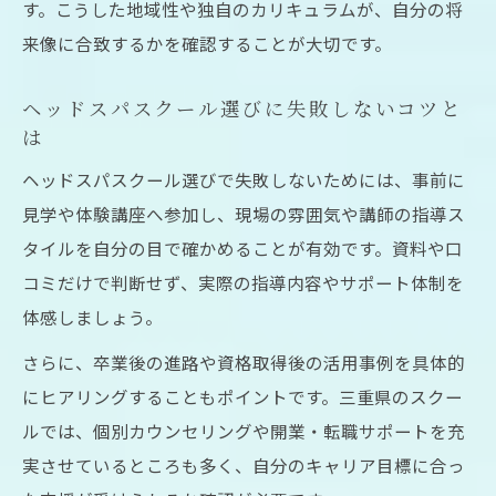
す。こうした地域性や独自のカリキュラムが、自分の将
は
来像に合致するかを確認することが大切です。
実技重視のヘッドスパスクールが選ばれる
理由
ヘッドスパスクール選びに失敗しないコツと
ヘッドスパスクールで学ぶ実践技術のメリ
は
ット
ヘッドスパスクール選びで失敗しないためには、事前に
少人数制で技術を深めるヘッドスパ講習の
見学や体験講座へ参加し、現場の雰囲気や講師の指導ス
強み
タイルを自分の目で確かめることが有効です。資料や口
現場に直結するヘッドスパ講座の特長を解
コミだけで判断せず、実際の指導内容やサポート体制を
説
体感しましょう。
三重県で実技中心のヘッドスパスクールを
さらに、卒業後の進路や資格取得後の活用事例を具体的
探すコツ
にヒアリングすることもポイントです。三重県のスクー
こんな方におすすめのヘッドスパ講習受講法
ルでは、個別カウンセリングや開業・転職サポートを充
実させているところも多く、自分のキャリア目標に合っ
ヘッドスパスクールが向いている人の特徴