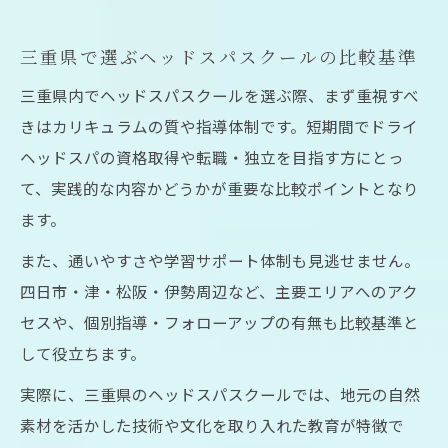
現場重視のヘッドスパスクールが人気の理
由
三重県で選ぶヘッドスパスクールの比較基準
ドライヘッドスパ資格取得を目指す学び方のポ
三重県内でヘッドスパスクールを選ぶ際、まず重視すべ
イント
きはカリキュラムの質や指導体制です。短期間でドライ
ドライヘッドスパ資格取得のための学習ス
ヘッドスパの資格取得や転職・独立を目指す方にとっ
テップ
て、実践的な内容かどうかが重要な比較ポイントとなり
ヘッドスパスクールで知るべき受講条件と
ます。
注意点
また、通いやすさや学習サポート体制も見逃せません。
資格取得に最適なヘッドスパ講座の選び方
四日市・津・松阪・伊勢周辺など、主要エリアへのアク
ヘッドスパ資格が必要かどうかの判断ポイ
セスや、個別指導・フォローアップの有無も比較基準と
ント
して役立ちます。
三重県内でドライヘッドスパ資格を取得す
実際に、三重県のヘッドスパスクールでは、地元の自然
る方法
素材を活かした技術や文化を取り入れた教育が特徴で
実技中心で学べるヘッドスパスクールの魅力と