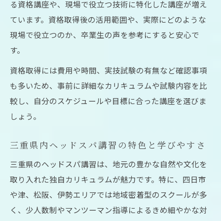
る資格講座や、現場で役立つ技術に特化した講座が増え
先
ています。資格取得後の活用範囲や、実際にどのような
卒業後に活かせるヘッドスパ技術のポイン
現場で役立つのか、卒業生の声を参考にすると安心で
ト
す。
独立や副業に役立つヘッドスパスクールの
資格取得には費用や時間、実技試験の有無など確認事項
学び
も多いため、事前に詳細なカリキュラムや試験内容を比
ヘッドスパ講習で得られるキャリアアップ
較し、自分のスケジュールや目標に合った講座を選びま
事例
しょう。
短期間で技術習得を実現するためのコツ
ヘッドスパスクールで早期習得を叶える秘
三重県内ヘッドスパ講習の特色と学びやすさ
訣
三重県のヘッドスパ講習は、地元の豊かな自然や文化を
短期集中のドライヘッドスパ講座活用法
取り入れた独自カリキュラムが魅力です。特に、四日市
効率的に技術を身につける学習スケジュー
や津、松阪、伊勢エリアでは地域密着型のスクールが多
ル
く、少人数制やマンツーマン指導によるきめ細やかな対