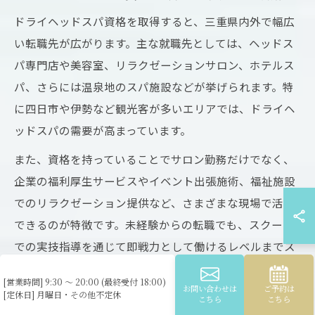
ドライヘッドスパ資格を取得すると、三重県内外で幅広
い転職先が広がります。主な就職先としては、ヘッドス
パ専門店や美容室、リラクゼーションサロン、ホテルス
パ、さらには温泉地のスパ施設などが挙げられます。特
に四日市や伊勢など観光客が多いエリアでは、ドライヘ
ッドスパの需要が高まっています。
また、資格を持っていることでサロン勤務だけでなく、
企業の福利厚生サービスやイベント出張施術、福祉施設
でのリラクゼーション提供など、さまざまな現場で活躍
できるのが特徴です。未経験からの転職でも、スクール
での実技指導を通じて即戦力として働けるレベルまでス
キルを高められます。
[営業時間] 9:30 ～ 20:00 (最終受付 18:00)
お問い合わせは
ご予約は
[定休日] 月曜日・その他不定休
転職を考える際は、求人情報のチェックや、卒業生の就
こちら
こちら