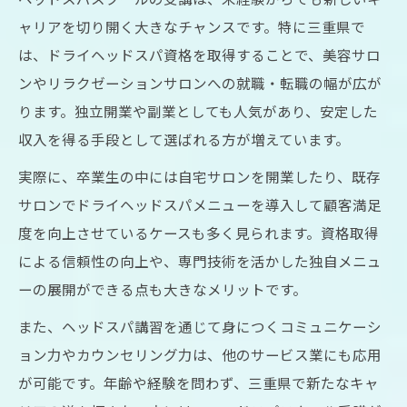
ャリアを切り開く大きなチャンスです。特に三重県で
実践中心のヘッドスパスクールの学習効果
は、ドライヘッドスパ資格を取得することで、美容サロ
ヘッドスパスクールが現場重視で支持され
ンやリラクゼーションサロンへの就職・転職の幅が広が
る背景
ります。独立開業や副業としても人気があり、安定した
ヘッドスパスクールで新しいキャリアを切り拓
収入を得る手段として選ばれる方が増えています。
く
実際に、卒業生の中には自宅サロンを開業したり、既存
ヘッドスパスクール卒業生の多彩なキャリ
サロンでドライヘッドスパメニューを導入して顧客満足
アパス
度を向上させているケースも多く見られます。資格取得
ドライヘッドスパ資格取得後の働き方と可
による信頼性の向上や、専門技術を活かした独自メニュ
能性
ーの展開ができる点も大きなメリットです。
ヘッドスパスクールが開業・副業を後押し
また、ヘッドスパ講習を通じて身につくコミュニケーシ
する理由
ョン力やカウンセリング力は、他のサービス業にも応用
ヘッドスパスクールで自分らしい働き方を
が可能です。年齢や経験を問わず、三重県で新たなキャ
実現