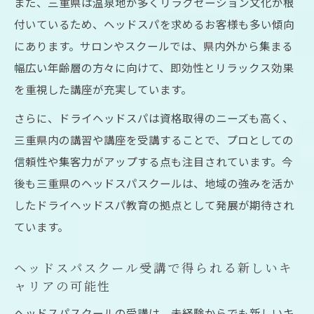
また、三重県は温泉地が多くリラクゼーション文化が根
プを解説
付いているため、ヘッドスパを求めるお客様も多い傾向
ヘッドスパスクールの効率的な学習法と資
にあります。サロンやスクールでは、県内外から集まる
格対策
幅広い年齢層の方々に向けて、即効性とリラックス効果
ヘッドスパスクール卒業後の資格取得サポ
を重視した講座が充実しています。
ートとは
さらに、ドライヘッドスパは資格取得のニーズも高く、
ドライヘッドスパ講座で資格を早く取るコ
三重県内の講習や講座を受講することで、プロとしての
ツ
信頼性や集客力がアップする点も注目されています。今
実践型カリキュラムが人気の理由に迫る
後も三重県のヘッドスパスクールは、地域の強みを活か
ヘッドスパスクールの実践型カリキュラム
したドライヘッドスパ教育の拠点として発展が期待され
の魅力
ています。
ドライヘッドスパ技術を現場で活かせる理
由
ヘッドスパスクール受講で得られる新しいキ
ャリアの可能性
ヘッドスパスクールで身につく即戦力スキ
ルとは
ヘッドスパスクールの受講は、未経験からでも新しいキ