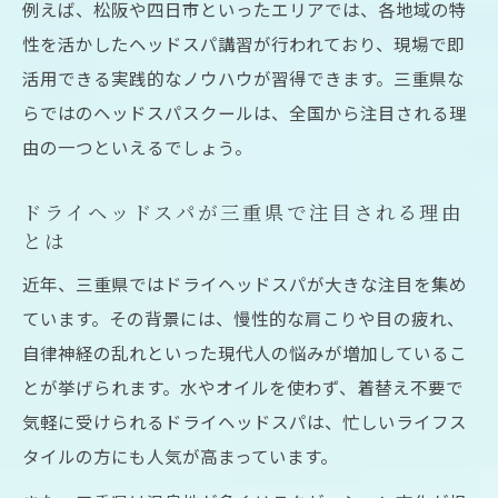
例えば、松阪や四日市といったエリアでは、各地域の特
ヘッドスパスクールで基礎から学べるサポ
性を活かしたヘッドスパ講習が行われており、現場で即
ート体制
活用できる実践的なノウハウが習得できます。三重県な
ドライヘッドスパ技術を無理なく習得でき
らではのヘッドスパスクールは、全国から注目される理
る理由
由の一つといえるでしょう。
少人数制ヘッドスパスクールのメリットと
ドライヘッドスパが三重県で注目される理由
は
とは
ヘッドスパスクールが未経験者に選ばれる
近年、三重県ではドライヘッドスパが大きな注目を集め
理由
ています。その背景には、慢性的な肩こりや目の疲れ、
ドライヘッドスパ資格取得までの最短ルートを
自律神経の乱れといった現代人の悩みが増加しているこ
知る
とが挙げられます。水やオイルを使わず、着替え不要で
ヘッドスパスクールで最短資格取得を実現
気軽に受けられるドライヘッドスパは、忙しいライフス
する流れ
タイルの方にも人気が高まっています。
ドライヘッドスパ資格取得に必要なステッ