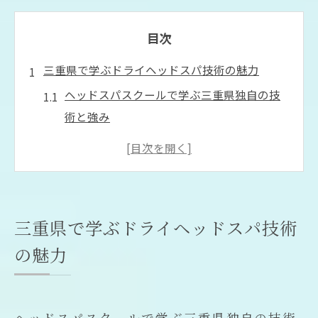
目次
三重県で学ぶドライヘッドスパ技術の魅力
ヘッドスパスクールで学ぶ三重県独自の技
術と強み
ドライヘッドスパが三重県で注目される理
由とは
ヘッドスパスクール受講で得られる新しい
キャリアの可能性
三重県で学ぶドライヘッドスパ技術
頭皮ケアの重要性とヘッドスパスクールの
の魅力
役割
ヘッドスパスクールで実感するドライヘッ
ドスパの効果
ヘッドスパスクールで学ぶ三重県独自の技術