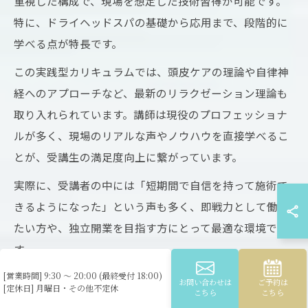
重視した構成で、現場を想定した技術習得が可能です。
特に、ドライヘッドスパの基礎から応用まで、段階的に
学べる点が特長です。
この実践型カリキュラムでは、頭皮ケアの理論や自律神
経へのアプローチなど、最新のリラクゼーション理論も
取り入れられています。講師は現役のプロフェッショナ
ルが多く、現場のリアルな声やノウハウを直接学べるこ
とが、受講生の満足度向上に繋がっています。
実際に、受講者の中には「短期間で自信を持って施術で
きるようになった」という声も多く、即戦力として働き
たい方や、独立開業を目指す方にとって最適な環境で
す。
[営業時間] 9:30 ～ 20:00 (最終受付 18:00)
お問い合わせは
ご予約は
ドライヘッドスパ技術を現場で活かせる理由
[定休日] 月曜日・その他不定休
こちら
こちら